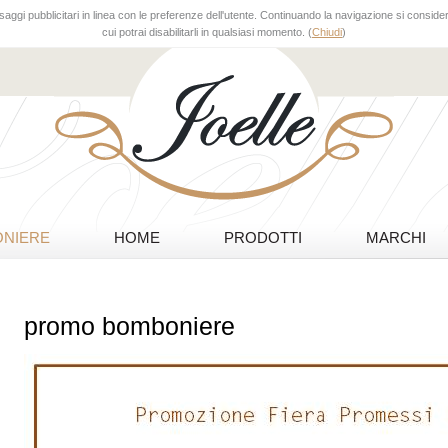
aggi pubblicitari in linea con le preferenze dell'utente. Continuando la navigazione si considera
cui potrai disabilitarli in qualsiasi momento. (
Chiudi
)
NIERE
HOME
PRODOTTI
MARCHI
promo bomboniere