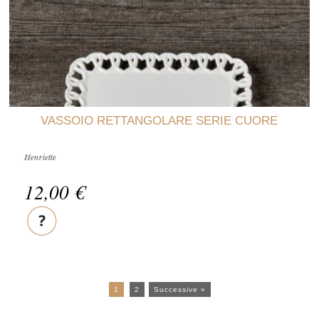
VASSOIO RETTANGOLARE SERIE CUORE
Henriette
12,00 €
1
2
Successive »