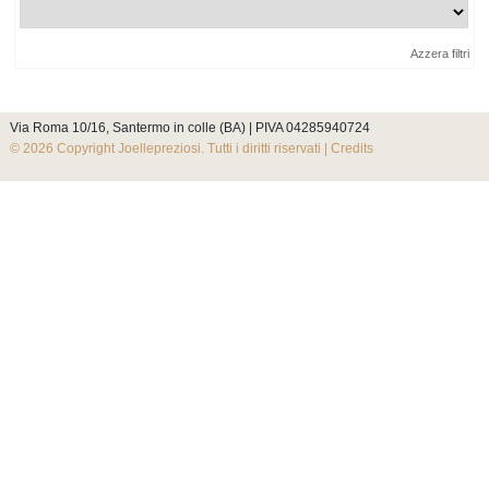
Azzera filtri
Via Roma 10/16, Santermo in colle (BA) | PIVA 04285940724
© 2026 Copyright Joellepreziosi. Tutti i diritti riservati |
Credits