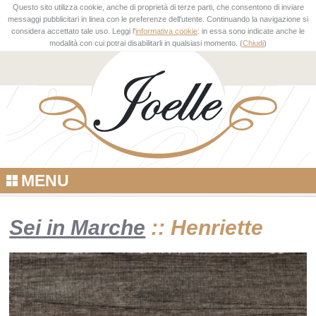
Questo sito utilizza cookie, anche di proprietà di terze parti, che consentono di inviare
messaggi pubblicitari in linea con le preferenze dell'utente. Continuando la navigazione si
considera accettato tale uso. Leggi l'
informativa cookie
: in essa sono indicate anche le
modalità con cui potrai disabilitarli in qualsiasi momento. (
Chiudi
)
MENU
Sei in Marche
:: Henriette