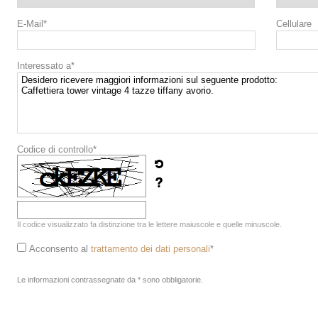
E-Mail*
Cellulare
Interessato a*
Codice di controllo*
Il codice visualizzato fa distinzione tra le lettere maiuscole e quelle minuscole.
Acconsento al
trattamento dei dati personali
*
Le informazioni contrassegnate da * sono obbligatorie.