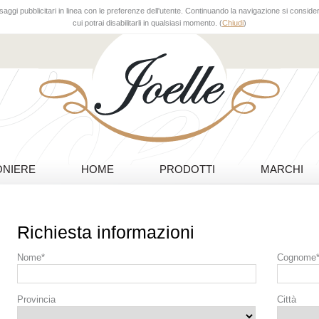
aggi pubblicitari in linea con le preferenze dell'utente. Continuando la navigazione si considera
cui potrai disabilitarli in qualsiasi momento. (
Chiudi
)
NIERE
HOME
PRODOTTI
MARCHI
Richiesta informazioni
Nome*
Cognome
Provincia
Città