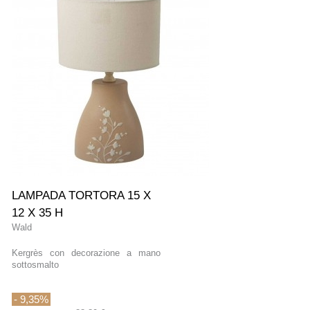
-9,35%
LAMPADA TORTORA 15 X
12 X 35 H
Wald
Kergrès con decorazione a mano
sottosmalto
- 9,35%