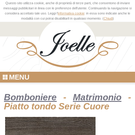
Questo sito utilizza cookie, anche di proprietà di terze parti, che consentono di inviare
messaggi pubblicitari in linea con le preferenze dell'utente. Continuando la navigazione si
considera accettato tale uso. Leggi l'
informativa cookie
: in essa sono indicate anche le
modalità con cui potrai disabilitarli in qualsiasi momento. (
Chiudi
)
MENU
Bomboniere
-
Matrimonio
-
Piatto tondo Serie Cuore
NEW