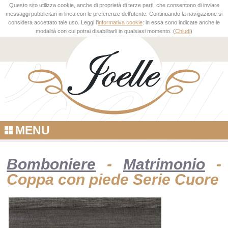
Questo sito utilizza cookie, anche di proprietà di terze parti, che consentono di inviare
messaggi pubblicitari in linea con le preferenze dell'utente. Continuando la navigazione si
considera accettato tale uso. Leggi l'
informativa cookie
: in essa sono indicate anche le
modalità con cui potrai disabilitarli in qualsiasi momento. (
Chiudi
)
MENU
Bomboniere
-
Matrimonio
-
Coppa con piede Serie Cuore
NEW