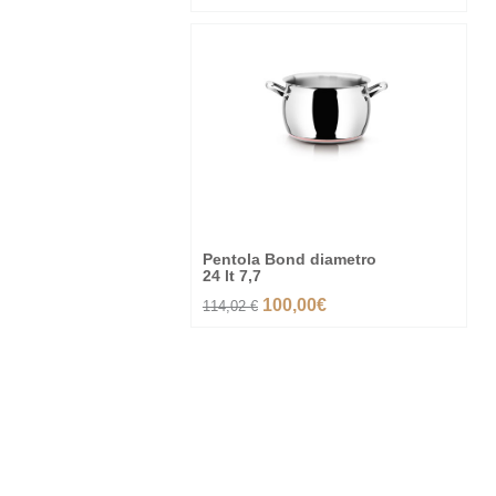
-12%
Pentola Bond diametro
24 lt 7,7
100,00€
114,02 €