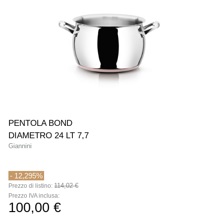
-12,295%
PENTOLA BOND
DIAMETRO 24 LT 7,7
Giannini
- 12,295%
114,02 €
Prezzo di listino:
Prezzo IVA inclusa:
100,00 €