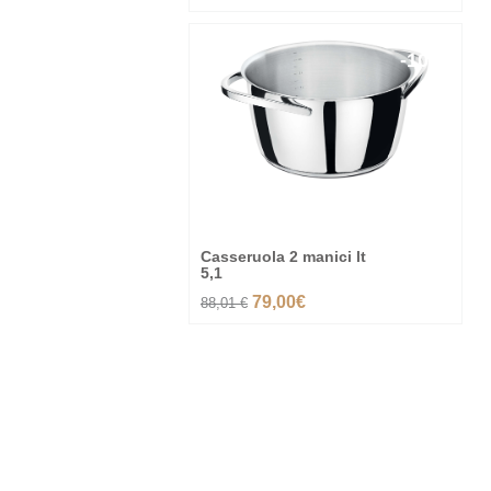
-10%
Casseruola 2 manici lt
5,1
79,00€
88,01 €