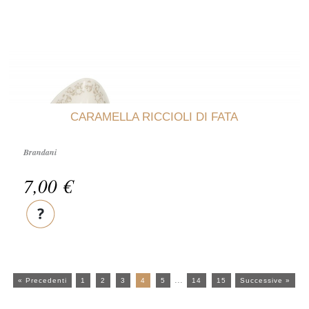
CARAMELLA RICCIOLI DI FATA
Brandani
7,00 €
...
« Precedenti
1
2
3
4
5
14
15
Successive »